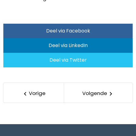
Deel via Facebook
Deel via LinkedIn
Deel via Twitter
Vorige
Volgende
keyboard_arrow_left
keyboard_arrow_right