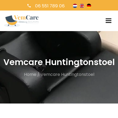
06 551 789 06
Vemcare Huntingtonstoel
Home
/
Vemcare Huntingtonstoel