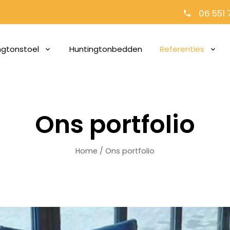
06 551 
ngtonstoel
Huntingtonbedden
Referenties
Ons portfolio
Home
/
Ons portfolio