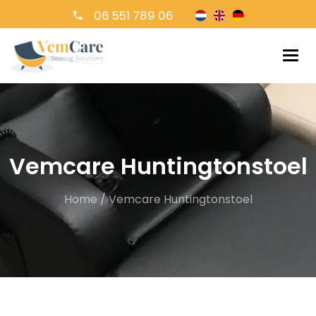
06 551 789 06
Vemcare Huntingtonstoel
Home
/
Vemcare Huntingtonstoel