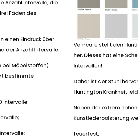
 Anzahl Intervalle, die
rei Fäden des
n einen Eindruck über
Vemcare stellt den Hunti
 der Anzahl Intervalle.
her. Dieses hat eine Sch
on bei Möbelstoffen)
Intervallen!
at bestimmte
Daher ist der Stuhl herv
Huntington Krankheit leid
 Intervalle
Neben der extrem hohen 
ervalle;
Kunstlederpolsterung weit
ntervalle;
feuerfest;