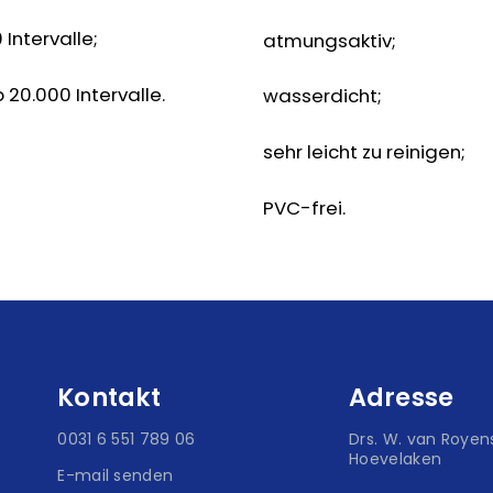
Intervalle;
atmungsaktiv;
20.000 Intervalle.
wasserdicht;
sehr leicht zu reinigen;
PVC-frei.
Kontakt
Adresse
0031 6 551 789 06
Drs. W. van Royens
Hoevelaken
E-mail senden