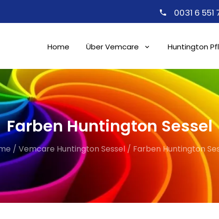
0031 6 551
Home
Über Vemcare
Huntington Pf
Farben Huntington Sessel
me
/
Vemcare Huntington Sessel
/
Farben Huntington Ses